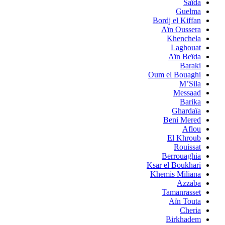
Saïda
Guelma
Bordj el Kiffan
Aïn Oussera
Khenchela
Laghouat
Aïn Beïda
Baraki
Oum el Bouaghi
M’Sila
Messaad
Barika
Ghardaïa
Beni Mered
Aflou
El Khroub
Rouissat
Berrouaghia
Ksar el Boukhari
Khemis Miliana
Azzaba
Tamanrasset
Aïn Touta
Cheria
Birkhadem