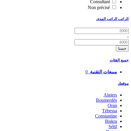
Consultant
Non précisé
الراتب الراتب المدى
-
حسنا
جميع الفئات
مبيعات التقنية
0
موقعك
Algiers
Boumerdès
Oran
Tébessa
Constantine
Biskra
Sétif