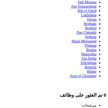
Sidi Moussa
Aïn Temouchent
Râs el Oued
Lakhdaria
Drean
Reghaïa
Boghni
Dar Chioukh
Sedrata
Hassi Messaoud
Djamaa
Bouïra
Mansoûra
Aïn Defla
Telerghma
Remchi
Birine
Sour el Ghozlane
0 تم العثور على وظائف
مرشحات