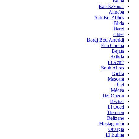
Batna
Bab Ezzouar
Annaba
Sidi Bel Abbès
Blida
Tiaret
Chlef
Bordj Bou Arreridj
Ech Chettia
Bejaïa
Skikda
El Achir
Souk Ahras
Djelfa
Mascara
Jijel
Médéa
Tizi Ouzou
Béchar
El Oued
Tlemcen
Relizane
Mostaganem
Ouargla
El Eulma