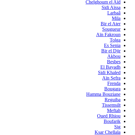
Chelghoum el Aïd
Sidi Aïssa
Larbaâ
Mila
Bir el Ater
Sougueur
Aïn Fakroun
Tolga
Es Senia
Bir el Djir
Akbou
Besbes
El Bayadh
Sidi Khaled
Aïn Sefra
Frenda
Bougara
Hamma Bouziane
Reguiba
Tissemsilt
Meftah
Oued Rhiou
Boufarik
Sig
Ksar Chellala