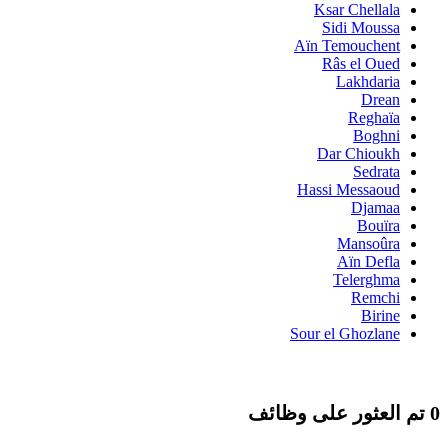
Ksar Chellala
Sidi Moussa
Aïn Temouchent
Râs el Oued
Lakhdaria
Drean
Reghaïa
Boghni
Dar Chioukh
Sedrata
Hassi Messaoud
Djamaa
Bouïra
Mansoûra
Aïn Defla
Telerghma
Remchi
Birine
Sour el Ghozlane
0 تم العثور على وظائف