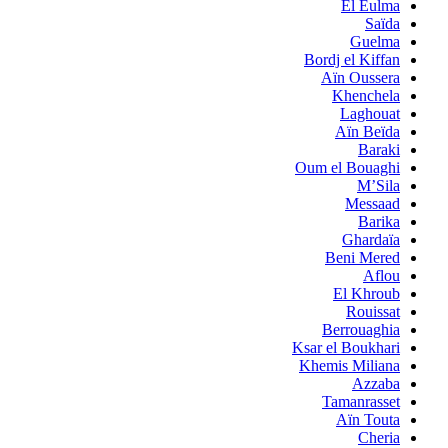
El Eulma
Saïda
Guelma
Bordj el Kiffan
Aïn Oussera
Khenchela
Laghouat
Aïn Beïda
Baraki
Oum el Bouaghi
M’Sila
Messaad
Barika
Ghardaïa
Beni Mered
Aflou
El Khroub
Rouissat
Berrouaghia
Ksar el Boukhari
Khemis Miliana
Azzaba
Tamanrasset
Aïn Touta
Cheria