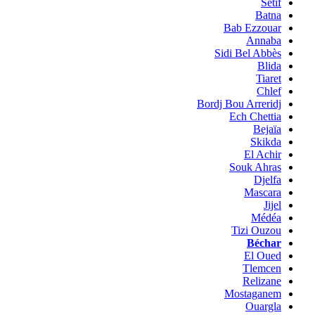
Sétif
Batna
Bab Ezzouar
Annaba
Sidi Bel Abbès
Blida
Tiaret
Chlef
Bordj Bou Arreridj
Ech Chettia
Bejaïa
Skikda
El Achir
Souk Ahras
Djelfa
Mascara
Jijel
Médéa
Tizi Ouzou
Béchar
El Oued
Tlemcen
Relizane
Mostaganem
Ouargla