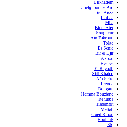
Birkhadem
Chelghoum el Aïd
Sidi Aïssa
Larbaâ
Mila
Bir el Ater
Sougueur
Aïn Fakroun
Tolga
Es Senia
Bir el Djir
Akbou
Besbes
El Bayadh
Sidi Khaled
Aïn Sefra
Frenda
Bougara
Hamma Bouziane
Reguiba
Tissemsilt
Meftah
Oued Rhiou
Boufarik
Sig