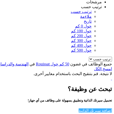
مرشحات
ترتيب حسب
ترتيب حسب
ملاءمة
تاريخ
حول 0 كم
حول 100 كم
حول 200 كم
حول 300 كم
حول 400 كم
حول 500 كم
جميع الوظائف في غضون
50 كم حول Rouissat
في
الهندسة والدراسا
امسح الكل
لا نتيجة. قم بتنقيح البحث باستخدام معايير أخرى.
تبحث عن وظيفة؟
تحميل سيرتك الذاتية وتطبيق بسهولة على وظائف من أي جهاز!
إضافة سيرتك الذاتية