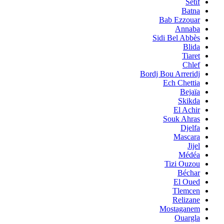
Sétif
Batna
Bab Ezzouar
Annaba
Sidi Bel Abbès
Blida
Tiaret
Chlef
Bordj Bou Arreridj
Ech Chettia
Bejaïa
Skikda
El Achir
Souk Ahras
Djelfa
Mascara
Jijel
Médéa
Tizi Ouzou
Béchar
El Oued
Tlemcen
Relizane
Mostaganem
Ouargla