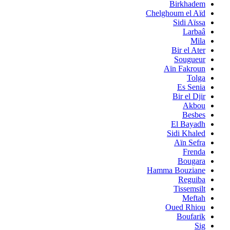
Birkhadem
Chelghoum el Aïd
Sidi Aïssa
Larbaâ
Mila
Bir el Ater
Sougueur
Aïn Fakroun
Tolga
Es Senia
Bir el Djir
Akbou
Besbes
El Bayadh
Sidi Khaled
Aïn Sefra
Frenda
Bougara
Hamma Bouziane
Reguiba
Tissemsilt
Meftah
Oued Rhiou
Boufarik
Sig