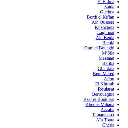
El Eulma
Saïda
Guelma
Bordj el Kiffan
Aïn Oussera
Khenchela
Laghouat
Aïn Beïda
Baraki
Oum el Bouaghi
M’Sila
Messaad
Barika
Ghardaïa
Beni Mered
Aflou
El Khroub
Rouissat
Berrouaghia
Ksar el Boukhari
Khemis Miliana
Azzaba
Tamanrasset
Aïn Touta
Cheria