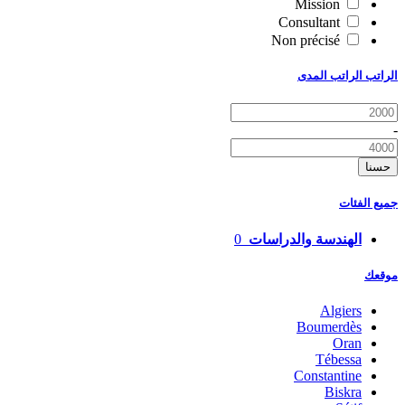
Mission
Consultant
Non précisé
الراتب الراتب المدى
-
حسنا
جميع الفئات
الهندسة والدراسات
0
موقعك
Algiers
Boumerdès
Oran
Tébessa
Constantine
Biskra