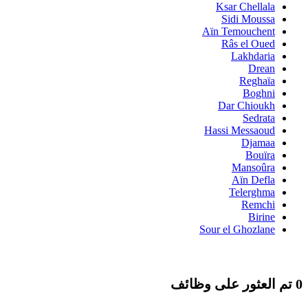
Ksar Chellala
Sidi Moussa
Aïn Temouchent
Râs el Oued
Lakhdaria
Drean
Reghaïa
Boghni
Dar Chioukh
Sedrata
Hassi Messaoud
Djamaa
Bouïra
Mansoûra
Aïn Defla
Telerghma
Remchi
Birine
Sour el Ghozlane
0 تم العثور على وظائف