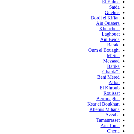
El Eulma
Saïda
Guelma
Bordj el Kiffan
Aïn Oussera
Khenchela
Laghouat
Aïn Beïda
Baraki
Oum el Bouaghi
M’Sila
Messaad
Barika
Ghardaïa
Beni Mered
Aflou
El Khroub
Rouissat
Berrouaghia
Ksar el Boukhari
Khemis Miliana
Azzaba
Tamanrasset
Aïn Touta
Cheria