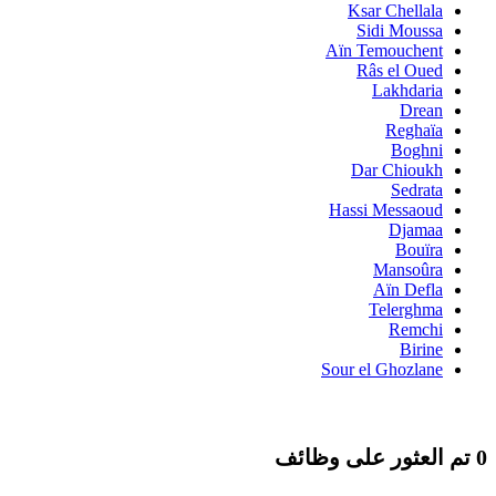
Ksar Chellala
Sidi Moussa
Aïn Temouchent
Râs el Oued
Lakhdaria
Drean
Reghaïa
Boghni
Dar Chioukh
Sedrata
Hassi Messaoud
Djamaa
Bouïra
Mansoûra
Aïn Defla
Telerghma
Remchi
Birine
Sour el Ghozlane
0 تم العثور على وظائف