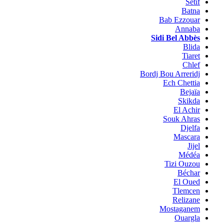
Sétif
Batna
Bab Ezzouar
Annaba
Sidi Bel Abbès
Blida
Tiaret
Chlef
Bordj Bou Arreridj
Ech Chettia
Bejaïa
Skikda
El Achir
Souk Ahras
Djelfa
Mascara
Jijel
Médéa
Tizi Ouzou
Béchar
El Oued
Tlemcen
Relizane
Mostaganem
Ouargla