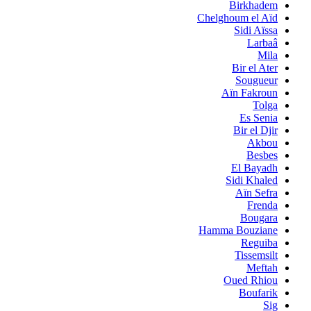
Birkhadem
Chelghoum el Aïd
Sidi Aïssa
Larbaâ
Mila
Bir el Ater
Sougueur
Aïn Fakroun
Tolga
Es Senia
Bir el Djir
Akbou
Besbes
El Bayadh
Sidi Khaled
Aïn Sefra
Frenda
Bougara
Hamma Bouziane
Reguiba
Tissemsilt
Meftah
Oued Rhiou
Boufarik
Sig