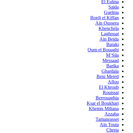
El Eulma
Saïda
Guelma
Bordj el Kiffan
Aïn Oussera
Khenchela
Laghouat
Aïn Beïda
Baraki
Oum el Bouaghi
M’Sila
Messaad
Barika
Ghardaïa
Beni Mered
Aflou
El Khroub
Rouissat
Berrouaghia
Ksar el Boukhari
Khemis Miliana
Azzaba
Tamanrasset
Aïn Touta
Cheria