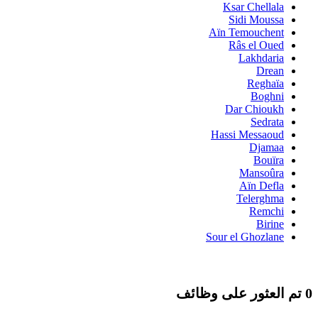
Ksar Chellala
Sidi Moussa
Aïn Temouchent
Râs el Oued
Lakhdaria
Drean
Reghaïa
Boghni
Dar Chioukh
Sedrata
Hassi Messaoud
Djamaa
Bouïra
Mansoûra
Aïn Defla
Telerghma
Remchi
Birine
Sour el Ghozlane
0 تم العثور على وظائف