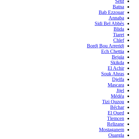
Sétif
Batna
Bab Ezzouar
Annaba
Sidi Bel Abbès
Blida
Tiaret
Chlef
Bordj Bou Arreridj
Ech Chettia
Bejaïa
Skikda
El Achir
Souk Ahras
Djelfa
Mascara
Jijel
Médéa
Tizi Ouzou
Béchar
El Oued
Tlemcen
Relizane
Mostaganem
Ouargla