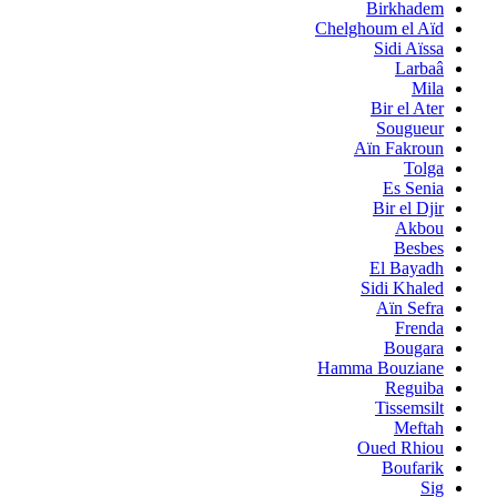
Birkhadem
Chelghoum el Aïd
Sidi Aïssa
Larbaâ
Mila
Bir el Ater
Sougueur
Aïn Fakroun
Tolga
Es Senia
Bir el Djir
Akbou
Besbes
El Bayadh
Sidi Khaled
Aïn Sefra
Frenda
Bougara
Hamma Bouziane
Reguiba
Tissemsilt
Meftah
Oued Rhiou
Boufarik
Sig